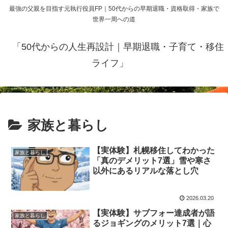
最強の父親を目指す元執行役員FP｜50代からの早期退職・資格取得・家族で
世界一周への道
「50代からの人生再設計｜早期退職・子育て・移住
ライフ」
家族と暮らし
【実体験】札幌移住してわかった
家族と暮らし
「真のデメリット7選」雪や寒さ
以外にあるリアルな落とし穴
2026.03.20
【実体験】サブフォー達成者が語
家族と暮らし
るジョギングのメリット7選｜心