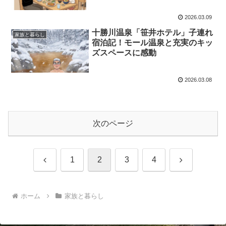
2026.03.09
十勝川温泉「笹井ホテル」子連れ
家族と暮らし
宿泊記！モール温泉と充実のキッ
ズスペースに感動
2026.03.08
次のページ
前
次
1
2
3
4
へ
へ
ホーム
家族と暮らし