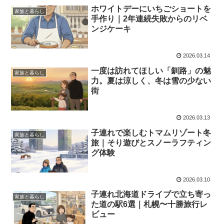
ホワイトデーにいちごショートを
家族と暮らし
手作り｜2年連続失敗からのリベ
ンジケーキ
2026.03.14
一度は訪れてほしい「釧路」の魅
家族と暮らし
力。夏は涼しく、冬は雪の少ない
街
2026.03.13
子連れで楽しむトマムリゾート冬
家族と暮らし
旅｜そり遊びとスノーラフティン
グ体験
2026.03.10
子連れ北海道ドライブで立ち寄っ
家族と暮らし
た道の駅6選｜札幌〜十勝旅行レ
ビュー