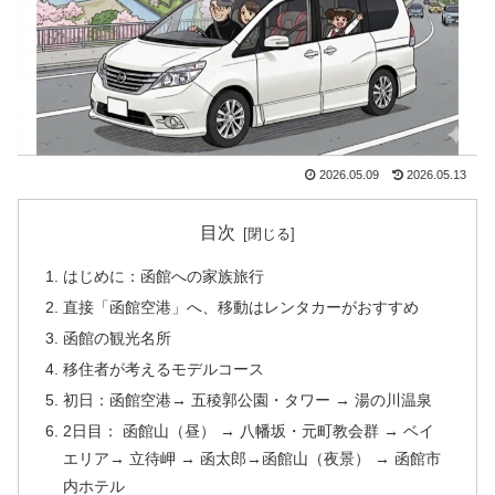
2026.05.09
2026.05.13
目次
はじめに：函館への家族旅行
直接「函館空港」へ、移動はレンタカーがおすすめ
函館の観光名所
移住者が考えるモデルコース
初日：函館空港→ 五稜郭公園・タワー → 湯の川温泉
2日目： 函館山（昼） → 八幡坂・元町教会群 → ベイ
エリア→ 立待岬 → 函太郎→函館山（夜景） → 函館市
内ホテル