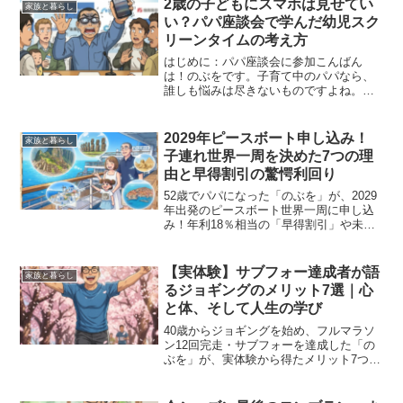
2歳の子どもにスマホは見せてい
家族と暮らし
選びの参考にどうぞ！
い？パパ座談会で学んだ幼児スク
リーンタイムの考え方
はじめに：パパ座談会に参加こんばん
は！のぶをです。子育て中のパパなら、
誰しも悩みは尽きないものですよね。先
日、近所の子育て拠点てんてん主催のパ
パ座談会に参加してきました。今回の座
談会には、北海道大学大学院（乳幼児発
2029年ピースボート申し込み！
家族と暮らし
達論研究室）の川田学先生も...
子連れ世界一周を決めた7つの理
由と早得割引の驚愕利回り
52歳でパパになった「のぶを」が、2029
年出発のピースボート世界一周に申し込
み！年利18％相当の「早得割引」や未就
学児無料のメリット、110日間の家事フリ
ー生活など、早期退職を決意して挑む家
族旅の裏側と7つの選定理由を詳しく解説
【実体験】サブフォー達成者が語
家族と暮らし
します。
るジョギングのメリット7選｜心
と体、そして人生の学び
40歳からジョギングを始め、フルマラソ
ン12回完走・サブフォーを達成した「の
ぶを」が、実体験から得たメリット7つを
解説。2歳の娘と遊ぶ体力の維持やメンタ
ルへの効果、人生に活きる学びまで。運
動不足に悩む方の背中を優しく押す内容