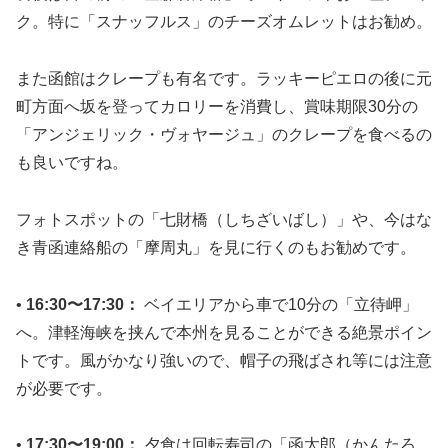
ク。特に「スナッフルス」のチーズオムレットはお勧め。
また函館はクレープも有名です。ラッキーピエロの後に元
町方面へ坂を登ってカロリーを消費し、賞味期限30分の
「アンジェリック・ヴォヤージュ」のクレープを食べるの
も良いですね。
フォトスポットの「七財橋（しちざいばし）」や、今はな
き青函連絡船の「摩周丸」を見に行くのもお勧めです。
•
16:30〜17:30：
ベイエリアから車で10分の「立待岬」
へ。津軽海峡を挟んで本州を見ることができる絶景ポイン
トです。風がかなり強いので、帽子の飛ばされ等には注意
が必要です。
•
17:30〜19:00：
夕食は回転寿司の「函太郎（かんたろ