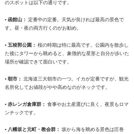
のスポットは以下の通りです。
•
函館山：
定番中の定番。天気が良ければ最高の景色で
す。昼・夜の両方行くのがお勧め。
•
五稜郭公園：
桜の時期は特に最高です。公園内を散歩し
た後にタワーから眺めると、象徴的な星形と自分が歩いた
場所が確認できて面白いです。
•
朝市：
北海道三大朝市の一つ。イカが定番ですが、観光
名所化してお値段がやや高めなのがネックです。
•
赤レンガ倉庫群：
食事やお土産選びに良く、夜景もロマ
ンチックです。
•
八幡坂と元町・教会群：
坂から海を眺める景色は圧巻