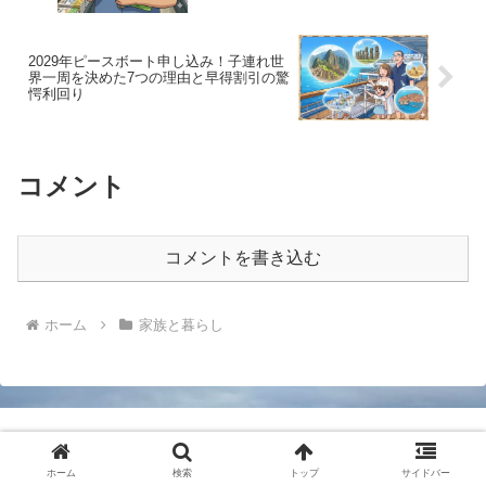
2029年ピースボート申し込み！子連れ世
界一周を決めた7つの理由と早得割引の驚
愕利回り
コメント
コメントを書き込む
ホーム
家族と暮らし
「50代からの人生再設計｜早期退職・子育て・移住
ホーム
検索
トップ
サイドバー