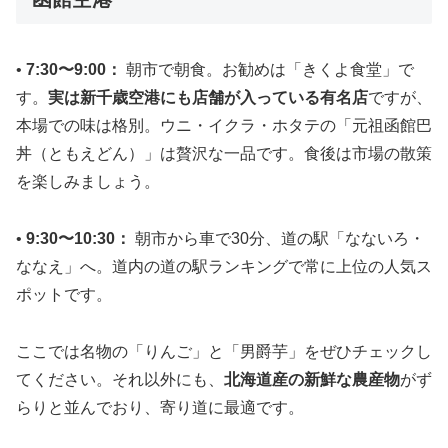
•
7:30〜9:00：
朝市で朝食。お勧めは「きくよ食堂」で
す。
実は新千歳空港にも店舗が入っている有名店
ですが、
本場での味は格別。ウニ・イクラ・ホタテの「元祖函館巴
丼（ともえどん）」は贅沢な一品です。食後は市場の散策
を楽しみましょう。
•
9:30〜10:30：
朝市から車で30分、道の駅「なないろ・
ななえ」へ。道内の道の駅ランキングで常に上位の人気ス
ポットです。
ここでは名物の「りんご」と「男爵芋」をぜひチェックし
てください。それ以外にも、
北海道産の新鮮な農産物
がず
らりと並んでおり、寄り道に最適です。