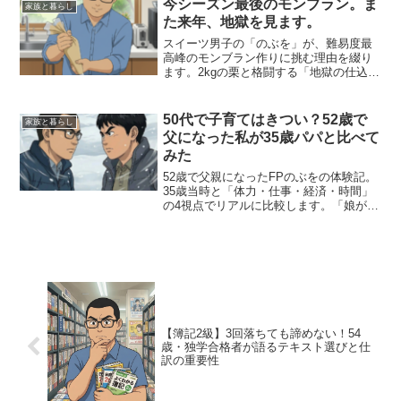
今シーズン最後のモンブラン。ま
家族と暮らし
をお届けします。
た来年、地獄を見ます。
スイーツ男子の「のぶを」が、難易度最
高峰のモンブラン作りに挑む理由を綴り
ます。2kgの栗と格闘する「地獄の仕込
み」を経てまで作り続けるのは、大切な
妻の笑顔と、自分への挑戦のため。家族
への愛が詰まった、こだわりのスイーツ
50代で子育てはきつい？52歳で
家族と暮らし
ライフをお届けします。
父になった私が35歳パパと比べて
みた
52歳で父親になったFPのぶをの体験記。
35歳当時と「体力・仕事・経済・時間」
の4視点でリアルに比較します。「娘が20
歳の時、私は72歳」……そんな不安をど
う乗り越え、今を全力で楽しんでいるの
か。50代子育ての悩みを持つ方の背中を
優しく押す記事です。
【簿記2級】3回落ちても諦めない！54
歳・独学合格者が語るテキスト選びと仕
訳の重要性