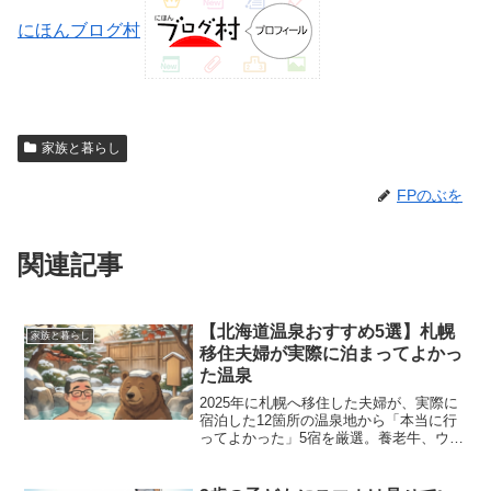
にほんブログ村
家族と暮らし
FPのぶを
関連記事
【北海道温泉おすすめ5選】札幌
家族と暮らし
移住夫婦が実際に泊まってよかっ
た温泉
2025年に札幌へ移住した夫婦が、実際に
宿泊した12箇所の温泉地から「本当に行
ってよかった」5宿を厳選。養老牛、ウト
ロ、洞爺湖、定山渓、湯の川の魅力を、
宿泊料金や子連れポイント、周辺スポッ
トと共にご紹介します。北海道旅行の宿