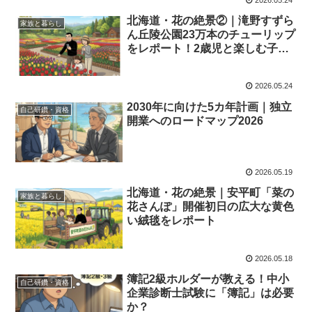
北海道・花の絶景②｜滝野すずら
家族と暮らし
ん丘陵公園23万本のチューリップ
をレポート！2歳児と楽しむ子連
れ完全ガイド
2026.05.24
2030年に向けた5カ年計画｜独立
自己研鑽・資格
開業へのロードマップ2026
2026.05.19
北海道・花の絶景｜安平町「菜の
家族と暮らし
花さんぽ」開催初日の広大な黄色
い絨毯をレポート
2026.05.18
簿記2級ホルダーが教える！中小
自己研鑽・資格
企業診断士試験に「簿記」は必要
か？