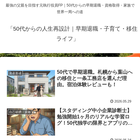
最強の父親を目指す元執行役員FP｜50代からの早期退職・資格取得・家族で
世界一周への道
「50代からの人生再設計｜早期退職・子育て・移住
ライフ」
50代で早期退職。札幌から葉山へ
資産形成
の移住と一条工務店を選んだ理
由。宿泊体験レビューも！
2026.05.29
【スタディング中小企業診断士】
自己研鑽・資格
勉強開始1ヶ月のリアルな学習ロ
グ！50代独学の限界とアプリの破
壊力を徹底レビュー
2026.05.24