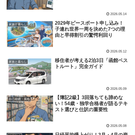
2026.05.14
2029年ピースボート申し込み！
家族と暮らし
子連れ世界一周を決めた7つの理
由と早得割引の驚愕利回り
2026.05.12
移住者が考える2泊3日「函館ベス
家族と暮らし
トルート」完全ガイド
2026.05.09
【簿記2級】3回落ちても諦めな
自己研鑽・資格
い！54歳・独学合格者が語るテキ
スト選びと仕訳の重要性
2026.05.08
日経平均爆上がり！3月・4月の資